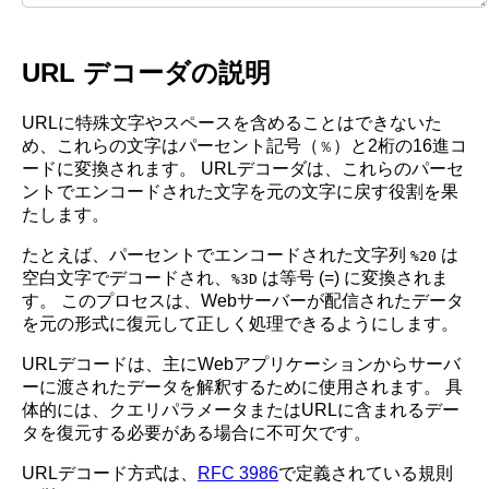
URL デコーダの説明
URLに特殊文字やスペースを含めることはできないた
め、これらの文字はパーセント記号（
）と2桁の16進コ
％
ードに変換されます。 URLデコーダは、これらのパーセ
ントでエンコードされた文字を元の文字に戻す役割を果
たします。
たとえば、パーセントでエンコードされた文字列
は
%20
空白文字でデコードされ、
は等号 (=) に変換されま
%3D
す。 このプロセスは、Webサーバーが配信されたデータ
を元の形式に復元して正しく処理できるようにします。
URLデコードは、主にWebアプリケーションからサーバ
ーに渡されたデータを解釈するために使用されます。 具
体的には、クエリパラメータまたはURLに含まれるデー
タを復元する必要がある場合に不可欠です。
URLデコード方式は、
RFC 3986
で定義されている規則