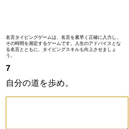
名言タイピングゲームは、名言を素早く正確に入力し、
その時間を測定するゲームです。人生のアドバイスとな
る名言とともに、タイピングスキルも向上させましょ
う。
7
自
分
の
道
を
歩
め
。