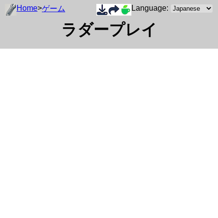
Home
>
Language:
ゲーム
ラダープレイ